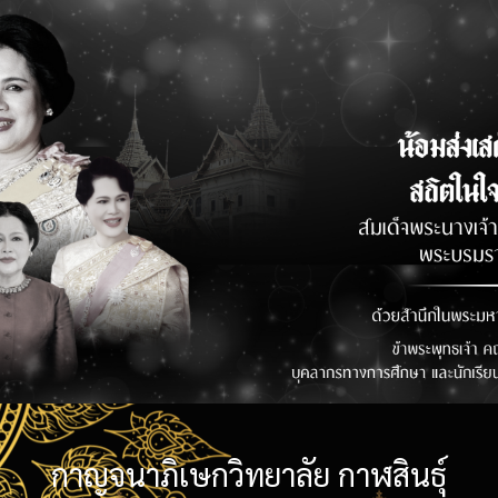
กาญจนาภิเษกวิทยาลัย กาฬสินธุ์