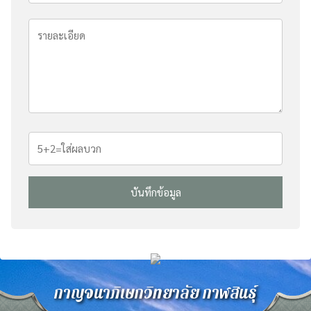
กาญจนาภิเษกวิทยาลัย กาฬสินธุ์