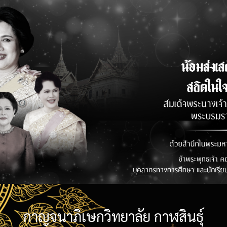
กาญจนาภิเษกวิทยาลัย กาฬสินธุ์