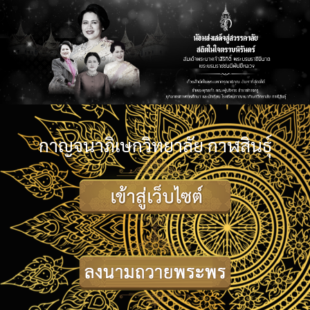
กาญจนาภิเษกวิทยาลัย กาฬสินธุ์