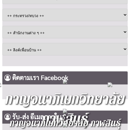
ติดตามเรา Facebook
กาญจนาภิเษกวิทยาลัย
กาฬสินธุ์
รับ-ส่ง อีเมลภายใน
กาญจนาภิเษกวิทยาลัย กาฬสินธุ์