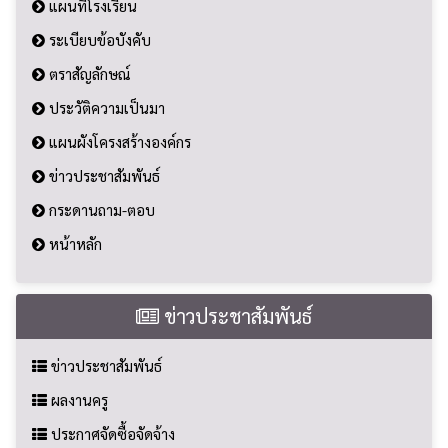
แผนที่โรงเรียน
ระเบียบข้อบังคับ
ตราสัญลักษณ์
ประวัติความเป็นมา
แผนผังโครงสร้างองค์กร
ข่าวประชาสัมพันธ์
กระดานถาม-ตอบ
หน้าหลัก
ข่าวประชาสัมพันธ์
ข่าวประชาสัมพันธ์
ผลงานครู
ประกาศจัดซื้อจัดจ้าง