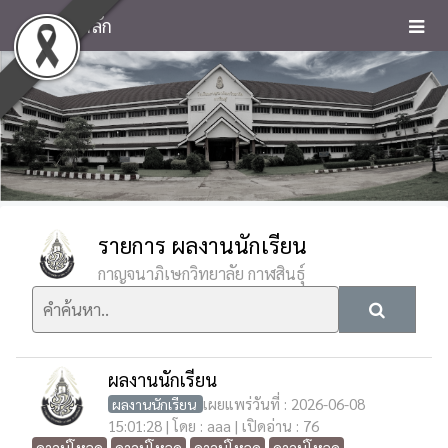
หน้าหลัก
รายการ ผลงานนักเรียน
กาญจนาภิเษกวิทยาลัย กาฬสินธุ์
ผลงานนักเรียน
เผยแพร่วันที่ : 2026-06-08
ผลงานนักเรียน
15:01:28 | โดย : aaa | เปิดอ่าน : 76
ดาวน์โหลด
ดาวน์โหลด
ดาวน์โหลด
ดาวน์โหลด