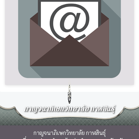
กาญจนาภิเษกวิทยาลัย กาฬสินธุ์
กาญจนาภิเษกวิทยาลัย กาฬสินธุ์