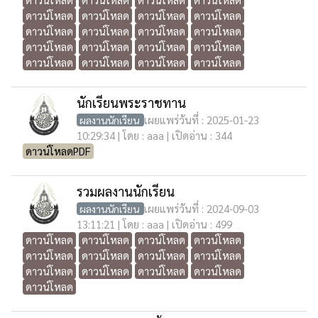
ดาวน์โหลด
ดาวน์โหลด
ดาวน์โหลด
ดาวน์โหลด
ดาวน์โหลด
ดาวน์โหลด
ดาวน์โหลด
ดาวน์โหลด
ดาวน์โหลด
ดาวน์โหลด
ดาวน์โหลด
ดาวน์โหลด
ดาวน์โหลด
ดาวน์โหลด
ดาวน์โหลด
ดาวน์โหลด
นักเรียนพระราชทาน
เผยแพร่วันที่ : 2025-01-23
ผลงานนักเรียน
10:29:34 | โดย : aaa | เปิดอ่าน : 344
ดาวน์โหลดPDF
รวมผลงานนักเรียน
เผยแพร่วันที่ : 2024-09-03
ผลงานนักเรียน
13:11:21 | โดย : aaa | เปิดอ่าน : 499
ดาวน์โหลด
ดาวน์โหลด
ดาวน์โหลด
ดาวน์โหลด
ดาวน์โหลด
ดาวน์โหลด
ดาวน์โหลด
ดาวน์โหลด
ดาวน์โหลด
ดาวน์โหลด
ดาวน์โหลด
ดาวน์โหลด
ดาวน์โหลด