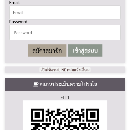
Email
Password
สมัครสมาชิก
เปิดใช้งาน LINE กลุ่มแจ้งเตือน
สแกนประเมินความโปร่งใส
EIT1