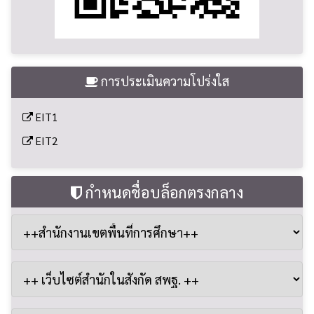
การประเมินความโปร่งใส
EIT1
EIT2
กำหนดชื่อบล็อกตรงกลาง