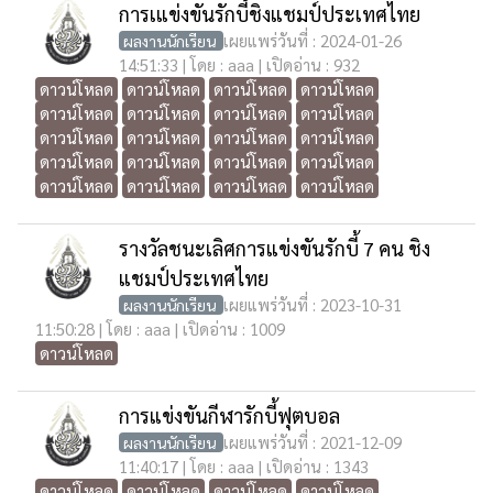
การเแข่งขันรักบี้ชิงแชมป์ประเทศไทย
เผยแพร่วันที่ : 2024-01-26
ผลงานนักเรียน
14:51:33 | โดย : aaa | เปิดอ่าน : 932
ดาวน์โหลด
ดาวน์โหลด
ดาวน์โหลด
ดาวน์โหลด
ดาวน์โหลด
ดาวน์โหลด
ดาวน์โหลด
ดาวน์โหลด
ดาวน์โหลด
ดาวน์โหลด
ดาวน์โหลด
ดาวน์โหลด
ดาวน์โหลด
ดาวน์โหลด
ดาวน์โหลด
ดาวน์โหลด
ดาวน์โหลด
ดาวน์โหลด
ดาวน์โหลด
ดาวน์โหลด
รางวัลชนะเลิศการแข่งขันรักบี้ 7 คน ชิง
แชมป์ประเทศไทย
เผยแพร่วันที่ : 2023-10-31
ผลงานนักเรียน
11:50:28 | โดย : aaa | เปิดอ่าน : 1009
ดาวน์โหลด
การแข่งขันกีฬารักบี้ฟุตบอล
เผยแพร่วันที่ : 2021-12-09
ผลงานนักเรียน
11:40:17 | โดย : aaa | เปิดอ่าน : 1343
ดาวน์โหลด
ดาวน์โหลด
ดาวน์โหลด
ดาวน์โหลด