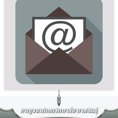
กาญจนาภิเษกวิทยาลัย กาฬสินธุ์