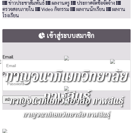
ข่าวประชาสัมพันธ์
ผลงานครู
ประกาศจัดซื้อจัดจ้าง
ตรวจสอบภายใน
Video กิจกรรม
ผลงานนักเรียน
ผลงาน
โรงเรียน
เข้าสู่ระบบสมาชิก
Email
กาญจนาภิเษกวิทยาลัย
Password
กาฬสินธุ์
กาญจนาภิเษกวิทยาลัย กาฬสินธุ์
สมัครสมาชิก
กาญจนาภิเษกวิทยาลัย กาฬสินธุ์