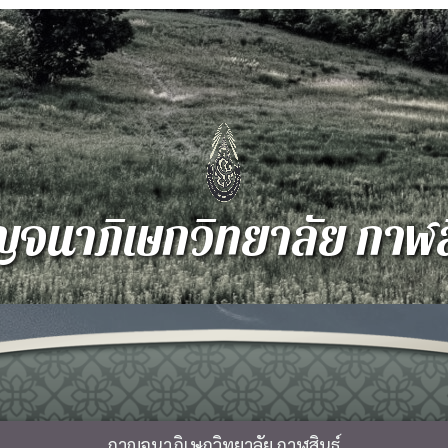
จนาภิเษกวิทยาลัย กาฬสิ
กาญจนาภิเษกวิทยาลัย กาฬสินธุ์