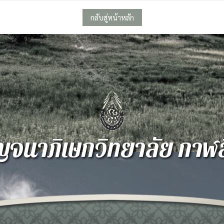
กลับสู่หน้าหลัก
จนาภิเษกวิทยาลัย กาฬสิ