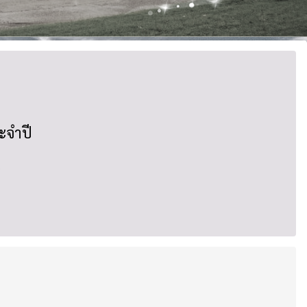
ะจำปี
5