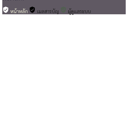
verified_user
verified_user
verified_user
หน้าหลัก
เมลสารบัญ
ผู้ดูแลระบบ