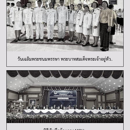
วันเฉลิมพระชนมพรรษา พระบาทสมเด็จพระเจ้าอยู่หัว..