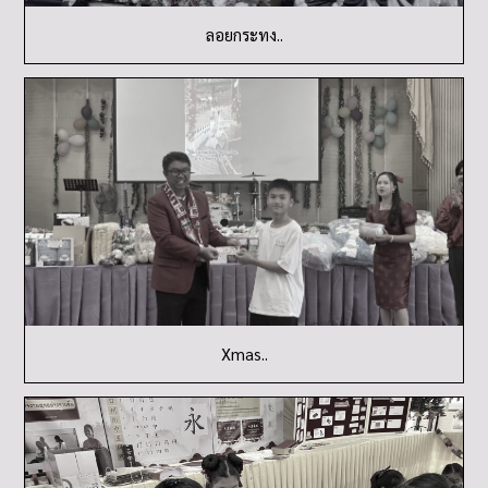
ลอยกระทง..
Xmas..