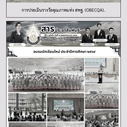
การประเมินรางวัลคุณภาพแห่ง สพฐ. (OBECQA)..