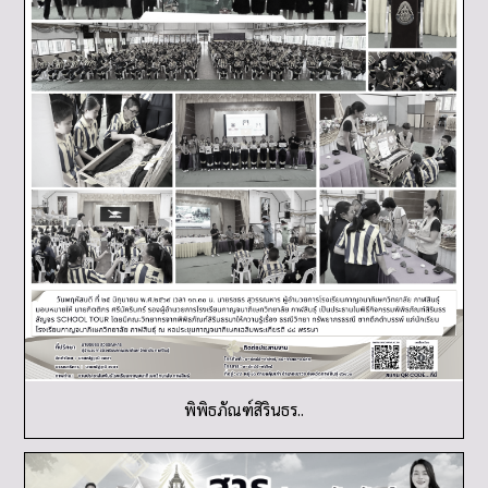
พิพิธภัณฑ์สิรินธร..