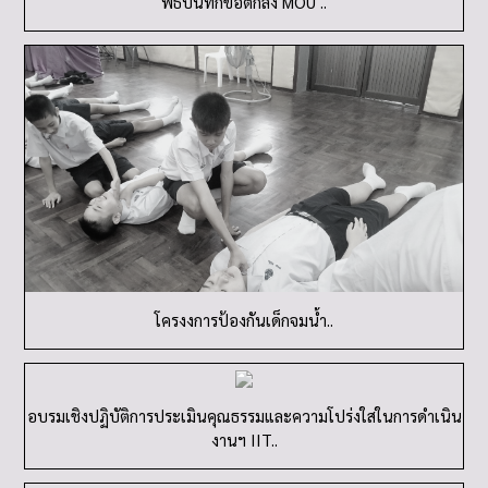
พิธีบันทึกข้อตกลง MOU ..
โครงงการป้องกันเด็กจมน้ำ..
อบรมเชิงปฏิบัติการประเมินคุณธรรมและความโปร่งใสในการดำเนิน
งานฯ IIT..