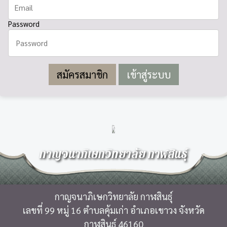
Password
สมัครสมาชิก
กาญจนาภิเษกวิทยาลัย กาฬสินธุ์
กาญจนาภิเษกวิทยาลัย กาฬสินธุ์
เลขที่ 99 หมู่ 16 ตำบลคุ้มเก่า อำเภอเขาวง จังหวัด
กาฬสินธุ์ 46160