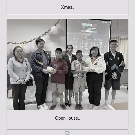
Xmas..
OpenHouse..