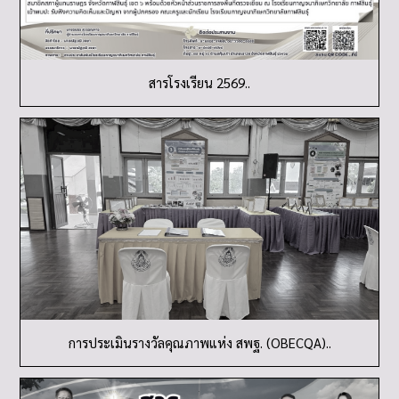
สารโรงเรียน 2569..
การประเมินรางวัลคุณภาพแห่ง สพฐ. (OBECQA)..