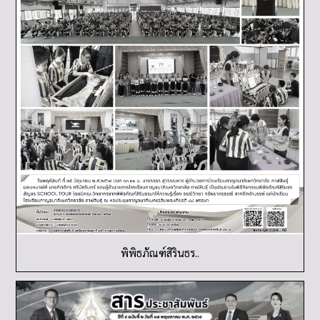
พิพิธภัณฑ์สิรินธร..