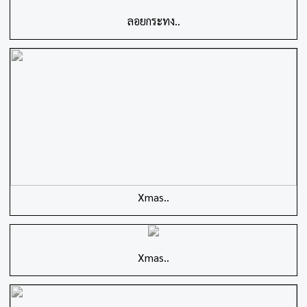
ลอยกระทง..
Xmas..
Xmas..