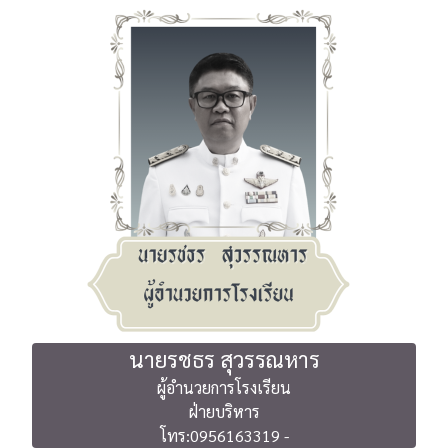
นายรชธร สุวรรณหาร
ผู้อำนวยการโรงเรียน
ฝ่ายบริหาร
โทร:0956163319 -