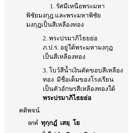
1. รัศมีเหนือพระมหา
พิชัยมงกุฎ และพระมหาพิชัย
มงกุฎเป็นสีเหลืองทอง
2. พระปรมาภิไธยย่อ
ภ
.
ป
.
ร
.
อยู่ใต้พระมหามงกุฎ
เป็นสีเหลืองทอง
3. โบว์สีน้ำเงินตัดขอบสีเหลือง
ทอง
มีชื่อเต็มของโรงเรียน
เป็นตัวอักษรสีเหลืองทองใต้
พระปรมาภิไธยย่อ
คติพจน์
อกตํ
ทุกฺกฎํ
เสยฺ
โย