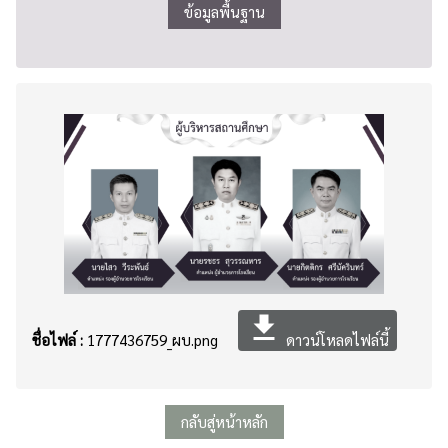
ข้อมูลพื้นฐาน
file_download
ชื่อไฟล์ :
1777436759_ผบ.png
ดาวน์โหลดไฟล์นี้
กลับสู่หน้าหลัก