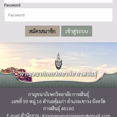
Password
สมัครสมาชิก
กาญจนาภิเษกวิทยาลัย กาฬสินธุ์
กาญจนาภิเษกวิทยาลัย กาฬสินธุ์
เลขที่ 99 หมู่ 16 ตำบลคุ้มเก่า อำเภอเขาวง จังหวัด
กาฬสินธุ์ 46160
E-mail สำนักงาน : kroonapaporniyawan@gmail.com