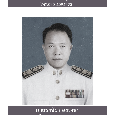
โทร:080-4094223 -
นายธงชัย กองวงษา