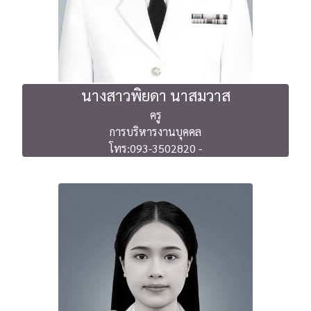
นางสาวพิยดา นาสมวาส
ครู
การบริหารงานบุคคล
โทร:093-3502820 -