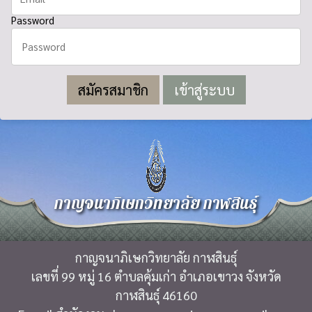
Password
สมัครสมาชิก
กาญจนาภิเษกวิทยาลัย กาฬสินธุ์
กาญจนาภิเษกวิทยาลัย กาฬสินธุ์
เลขที่ 99 หมู่ 16 ตำบลคุ้มเก่า อำเภอเขาวง จังหวัด
กาฬสินธุ์ 46160