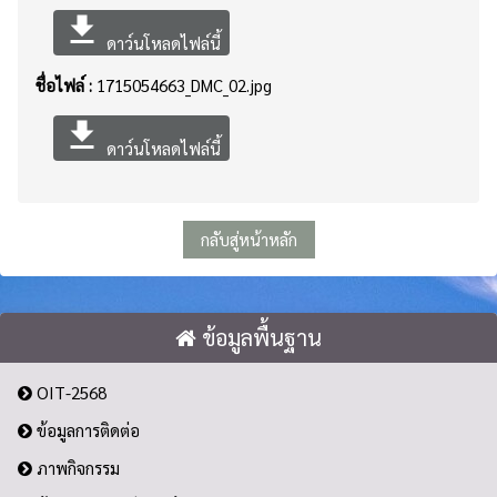
file_download
ดาว์นโหลดไฟล์นี้
ชื่อไฟล์ :
1715054663_DMC_02.jpg
file_download
ดาว์นโหลดไฟล์นี้
กลับสู่หน้าหลัก
ข้อมูลพื้นฐาน
OIT-2568
ข้อมูลการติดต่อ
ภาพกิจกรรม