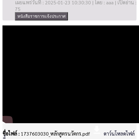
เผยแพร่วันที่ : 2025-01-23 10:30:30 | โดย : aaa | เปิดอ่าน :
75
หนังสือราชการแจ้งประกาศ
file_download
ชื่อไฟล์ :
1737603030_หลักสูตรนวัตกร.pdf
ดาว์นโหลดไฟล์