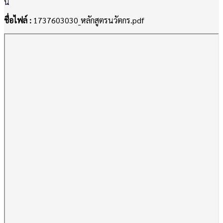
นี้
ชื่อไฟล์ :
1737603030_หลักสูตรนวัตกร.pdf