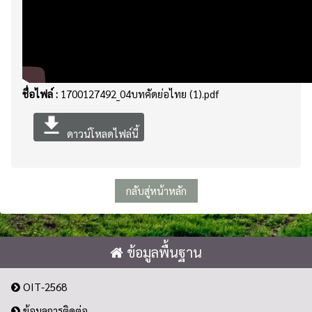
ชื่อไฟล์ :
1700127492_04บทคัดย่อไทย (1).pdf
file_download
ดาวน์โหลดไฟล์นี้
กลับสู่หน้าหลัก
ข้อมูลพื้นฐาน
OIT-2568
ข้อมูลการติดต่อ