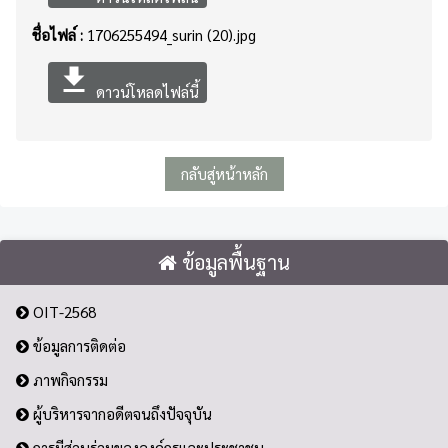
ชื่อไฟล์ :
1706255494_surin (20).jpg
file_download
ดาวน์โหลดไฟล์นี้
กลับสู่หน้าหลัก
ข้อมูลพื้นฐาน
OIT-2568
ข้อมูลการติดต่อ
ภาพกิจกรรม
ผู้บริหารจากอดีตจนถึงปัจจุบัน
การมีส่วนร่วมขององค์กรและประชาชน