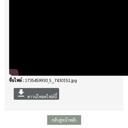
ชื่อไฟล์ :
1735459930_S__7430152.jpg
file_download
ดาวน์โหลดไฟล์นี้
กลับสู่หน้าหลัก