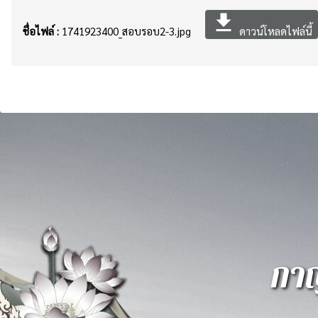
file_download
ชื่อไฟล์ :
1741923400_สอบรอบ2-3.jpg
ดาวน์โหลดไฟล์นี้
กาญ