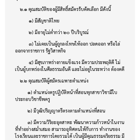
๒.๑ คุณสมบัติของผู้มีสิทธิ์สมัครรับคัดเลือก มีดังนี้
๑) มีสัญชาติไทย
๒) มีอายุไม่ต่ำกว่า ๒๐ ปีบริบูรณ์
๓) ไม่เคยเป็นผู้ถูกลงโทษให้ออก ปลดออก หรือไล่
ออกจากราชการ รัฐวิสาหกิจ
๔) มีสุขภาพร่างกายแข็งแรง มีความประพฤติดี ไม่
เป็นผู้บกพร่องในศีลธรรมอันดี และไม่อยู่ในระหว่าง ต้องคดี
๒.๒ คุณสมบัติผู้สมัครเฉพาะตำแหน่ง
๑) ตำแหน่งครูปฏิบัติหน้าที่สอนทุกสาขาวิชามีใบ
ประกอบวิชาชีพครู
๒) มีวุฒิปริญญาตรีตรงตามตำแหน่งที่สอน
๓) มีความวิริยะอุตสาหะ พัฒนาความก้าวหน้าในงาน
ที่ทำอย่างสม่ำเสมอ สามารถอุทิศตนให้กับการ ทำงานของ
โรงเรียนและราชการโดยรวมได้ เป็นผู้มีคุณธรรมจริยธรรม มี