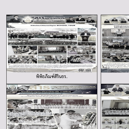
พิพิธภัณฑ์สิรินธร..