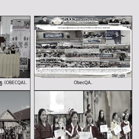
ฐ. (OBECQA)..
ObecQA..