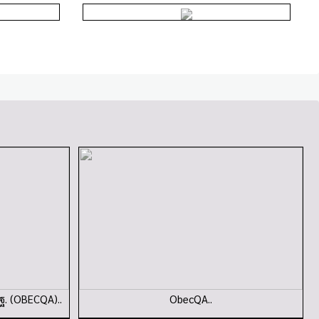
ฐ. (OBECQA)..
ObecQA..