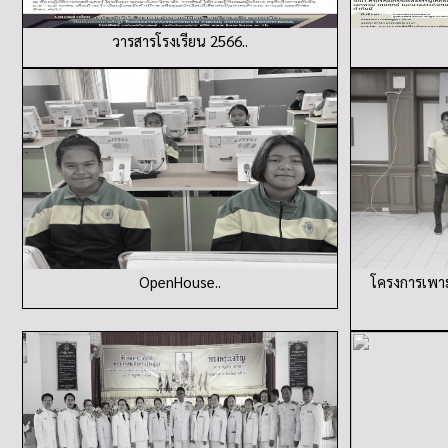
วารสารโรงเรียน 2566..
OpenHouse..
โครงการเพาะ