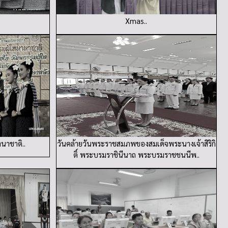
Xmas..
นาชาติ..
วันคล้ายวันพระราชสมภพของสมเด็จพระนางเจ้าสิริกิ
ติ์ พระบรมราชินีนาถ พระบรมราชชนนีพ..