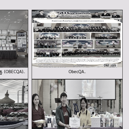
ฐ. (OBECQA)..
ObecQA..