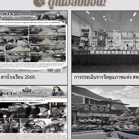
ดูในอัลบั้มอื่น!
สารโรงเรียน 2569..
การประเมินรางวัลคุณภาพแห่ง สพ