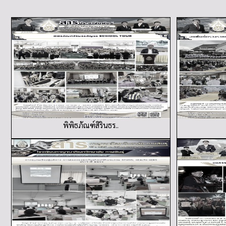
พิพิธภัณฑ์สิรินธร..