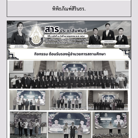
พิพิธภัณฑ์สิรินธร..