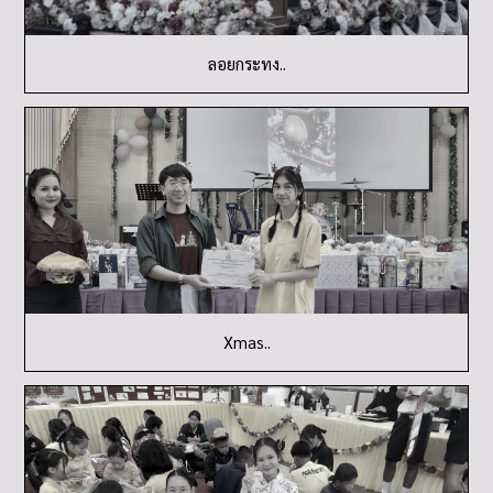
ลอยกระทง..
Xmas..