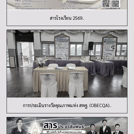
สารโรงเรียน 2569..
การประเมินรางวัลคุณภาพแห่ง สพฐ. (OBECQA)..